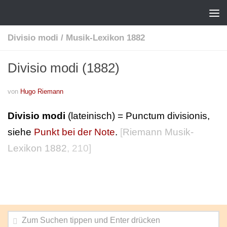
Divisio modi
/
Musik-Lexikon 1882
Divisio modi (1882)
von
Hugo Riemann
Divisio modi
(lateinisch) = Punctum divisionis,
siehe
Punkt bei der Note
.
[
Riemann Musik-
Lexikon 1882
, 210]