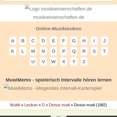
musikwissenschaften.de
Online-Musiklexikon
A
B
C
D
E
F
G
H
I
J
K
L
M
N
O
P
Q
R
S
T
U
V
W
X
Y
Z
MuwiMemo - spielerisch Intervalle hören lernen
MuWi
»
Lexikon
»
D
»
Divisio modi
»
Divisio modi (1882)