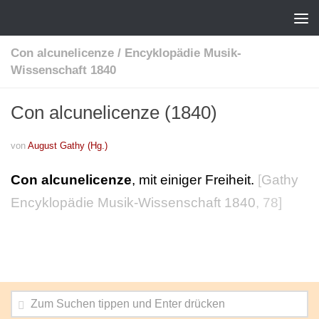
Con alcunelicenze
/
Encyklopädie Musik-
Wissenschaft 1840
Con alcunelicenze (1840)
von
August Gathy (Hg.)
Con alcunelicenze
, mit einiger Freiheit.
[
Gathy
Encyklopädie Musik-Wissenschaft 1840
, 78]