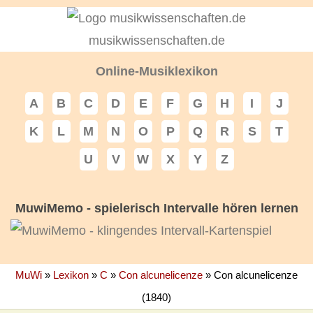
musikwissenschaften.de
Online-Musiklexikon
A
B
C
D
E
F
G
H
I
J
K
L
M
N
O
P
Q
R
S
T
U
V
W
X
Y
Z
MuwiMemo - spielerisch Intervalle hören lernen
MuWi
»
Lexikon
»
C
»
Con alcunelicenze
»
Con alcunelicenze
(1840)