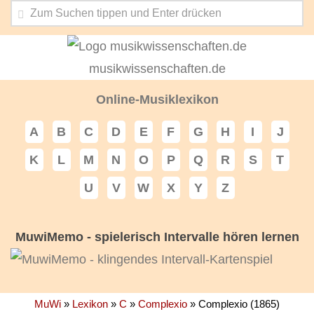
musikwissenschaften.de
Online-Musiklexikon
A
B
C
D
E
F
G
H
I
J
K
L
M
N
O
P
Q
R
S
T
U
V
W
X
Y
Z
MuwiMemo - spielerisch Intervalle hören lernen
MuWi
»
Lexikon
»
C
»
Complexio
»
Complexio (1865)