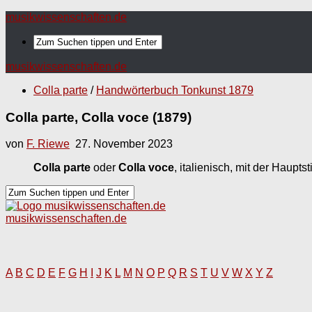
musikwissenschaften.de
musikwissenschaften.de
Colla parte
/
Handwörterbuch Tonkunst 1879
Colla parte, Colla voce (1879)
von
F. Riewe
27. November 2023
Colla parte
oder
Colla voce
, italienisch, mit der Haupt
musikwissenschaften.de
A
B
C
D
E
F
G
H
I
J
K
L
M
N
O
P
Q
R
S
T
U
V
W
X
Y
Z