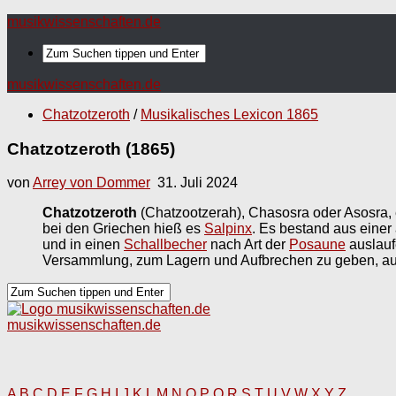
musikwissenschaften.de
musikwissenschaften.de
Chatzotzeroth
/
Musikalisches Lexicon 1865
Chatzotzeroth (1865)
von
Arrey von Dommer
31. Juli 2024
Chatzotzeroth
(Chatzootzerah), Chasosra oder Asosra,
bei den Griechen hieß es
Salpinx
. Es bestand aus einer
und in einen
Schallbecher
nach Art der
Posaune
auslauf
Versammlung, zum Lagern und Aufbrechen zu geben, auß
musikwissenschaften.de
A
B
C
D
E
F
G
H
I
J
K
L
M
N
O
P
Q
R
S
T
U
V
W
X
Y
Z