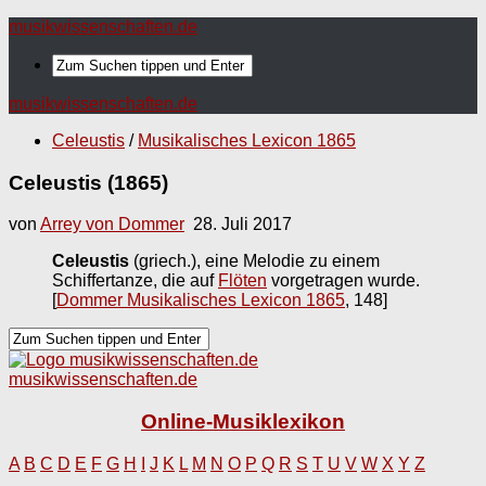
musikwissenschaften.de
musikwissenschaften.de
Celeustis
/
Musikalisches Lexicon 1865
Celeustis (1865)
von
Arrey von Dommer
28. Juli 2017
Celeustis
(griech.), eine Melodie zu einem
Schiffertanze, die auf
Flöten
vorgetragen wurde.
[
Dommer Musikalisches Lexicon 1865
, 148]
musikwissenschaften.de
Online-Musiklexikon
A
B
C
D
E
F
G
H
I
J
K
L
M
N
O
P
Q
R
S
T
U
V
W
X
Y
Z