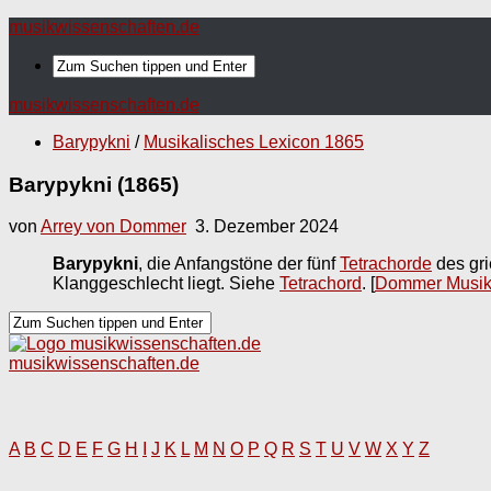
musikwissenschaften.de
musikwissenschaften.de
Barypykni
/
Musikalisches Lexicon 1865
Barypykni (1865)
von
Arrey von Dommer
3. Dezember 2024
Barypykni
, die Anfangstöne der fünf
Tetrachorde
des gri
Klanggeschlecht liegt. Siehe
Tetrachord
.
[
Dommer Musika
musikwissenschaften.de
A
B
C
D
E
F
G
H
I
J
K
L
M
N
O
P
Q
R
S
T
U
V
W
X
Y
Z