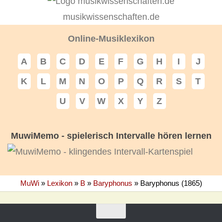
musikwissenschaften.de
Online-Musiklexikon
A
B
C
D
E
F
G
H
I
J
K
L
M
N
O
P
Q
R
S
T
U
V
W
X
Y
Z
MuwiMemo - spielerisch Intervalle hören lernen
MuWi
»
Lexikon
»
B
»
Baryphonus
»
Baryphonus (1865)