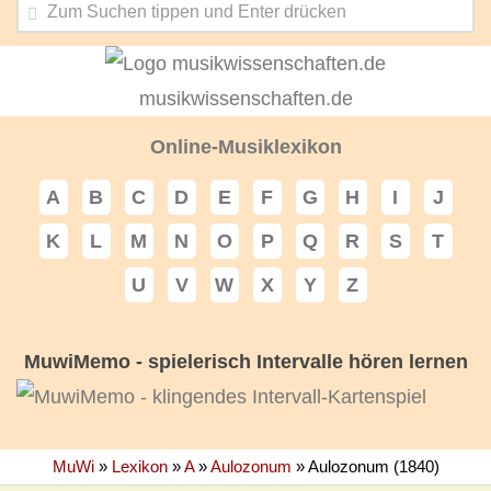
musikwissenschaften.de
Online-Musiklexikon
A
B
C
D
E
F
G
H
I
J
K
L
M
N
O
P
Q
R
S
T
U
V
W
X
Y
Z
MuwiMemo - spielerisch Intervalle hören lernen
MuWi
»
Lexikon
»
A
»
Aulozonum
»
Aulozonum (1840)