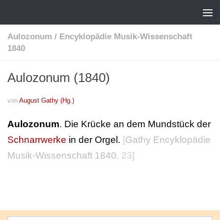
Aulozonum
/
Encyklopädie Musik-Wissenschaft
1840
Aulozonum (1840)
von
August Gathy (Hg.)
Aulozonum
. Die Krücke an dem Mundstück der
Schnarrwerke
in der Orgel.
[
Gathy Encyklopädie
Musik-Wissenschaft 1840
, 23]