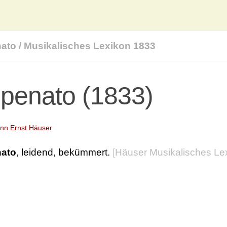
ato
/
Musikalisches Lexikon 1833
penato (1833)
nn Ernst Häuser
ato
, leidend, bekümmert.
[
Häuser Musikalisches Le