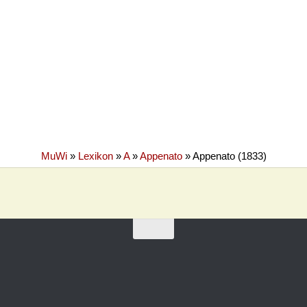
MuWi
»
Lexikon
»
A
»
Appenato
»
Appenato (1833)