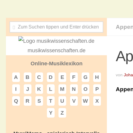
Appen
musikwissenschaften.de
Ap
Online-Musiklexikon
von
Joha
A
B
C
D
E
F
G
H
Appen
I
J
K
L
M
N
O
P
Q
R
S
T
U
V
W
X
Y
Z