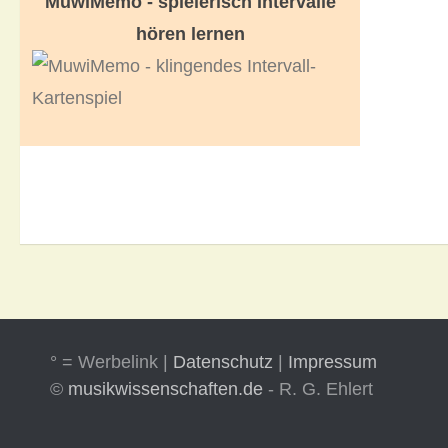
MuwiMemo - spielerisch Intervalle
hören lernen
° = Werbelink |
Datenschutz
|
Impressum
©
musikwissenschaften.de
- R. G. Ehlert