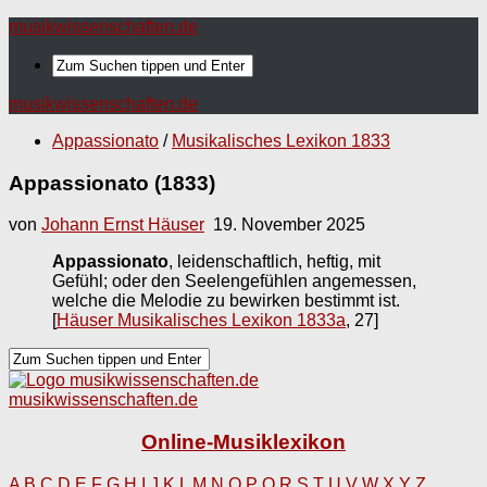
musikwissenschaften.de
musikwissenschaften.de
Appassionato
/
Musikalisches Lexikon 1833
Appassionato (1833)
von
Johann Ernst Häuser
19. November 2025
Appassionato
, leidenschaftlich, heftig, mit
Gefühl; oder den Seelengefühlen angemessen,
welche die Melodie zu bewirken bestimmt ist.
[
Häuser Musikalisches Lexikon 1833a
, 27]
musikwissenschaften.de
Online-Musiklexikon
A
B
C
D
E
F
G
H
I
J
K
L
M
N
O
P
Q
R
S
T
U
V
W
X
Y
Z