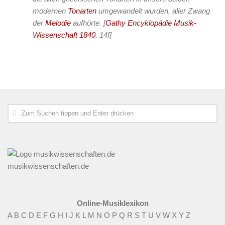
modernen
Tonarten
umgewandelt wurden, aller Zwang
der
Melodie
aufhörte.
[
Gathy Encyklopädie Musik-
Wissenschaft 1840
, 14f]
musikwissenschaften.de
Online-Musiklexikon
A
B
C
D
E
F
G
H
I
J
K
L
M
N
O
P
Q
R
S
T
U
V
W
X
Y
Z