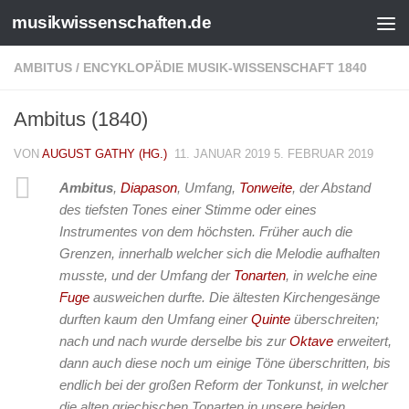
musikwissenschaften.de
AMBITUS
/
ENCYKLOPÄDIE MUSIK-WISSENSCHAFT 1840
Ambitus (1840)
VON
AUGUST GATHY (HG.)
11. JANUAR 2019
5. FEBRUAR 2019
Ambitus
,
Diapason
, Umfang,
Tonweite
, der Abstand
des tiefsten Tones einer Stimme oder eines
Instrumentes von dem höchsten. Früher auch die
Grenzen, innerhalb welcher sich die Melodie aufhalten
musste, und der Umfang der
Tonarten
, in welche eine
Fuge
ausweichen durfte. Die ältesten Kirchengesänge
durften kaum den Umfang einer
Quinte
überschreiten;
nach und nach wurde derselbe bis zur
Oktave
erweitert,
dann auch diese noch um einige Töne überschritten, bis
endlich bei der großen Reform der Tonkunst, in welcher
die alten griechischen Tonarten in unsere beiden