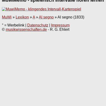
MuwiMemo - spielerisch Intervalle hören lernen
MuWi
»
Lexikon
»
A
»
Al segno
»
Al segno (1833)
° = Werbelink |
Datenschutz
|
Impressum
©
musikwissenschaften.de
- R. G. Ehlert