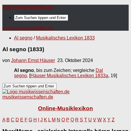
musikwissenschaften.de
musikwissenschaften.de
Al segno
/
Musikalisches Lexikon 1833
Al segno (1833)
von
Johann Ernst Häuser
23. Oktober 2024
Al segno
, bis zum Zeichen; vergleiche
Dal
segno
.
[
Häuser Musikalisches Lexikon 1833a
, 19]
musikwissenschaften.de
Online-Musiklexikon
A
B
C
D
E
F
G
H
I
J
K
L
M
N
O
P
Q
R
S
T
U
V
W
X
Y
Z