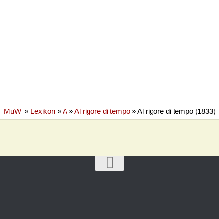
MuWi
»
Lexikon
»
A
»
Al rigore di tempo
»
Al rigore di tempo (1833)