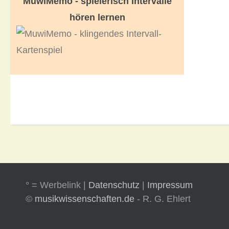
MuwiMemo - spielerisch Intervalle
hören lernen
° = Werbelink |
Datenschutz
|
Impressum
©
musikwissenschaften.de
- R. G. Ehlert