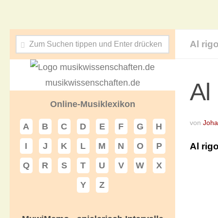
Al rig
musikwissenschaften.de
Al
Online-Musiklexikon
von
Joha
A
B
C
D
E
F
G
H
Al rig
I
J
K
L
M
N
O
P
Q
R
S
T
U
V
W
X
Y
Z