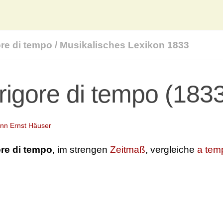
ore di tempo
/
Musikalisches Lexikon 1833
 rigore di tempo (183
nn Ernst Häuser
ore di tempo
, im strengen
Zeitmaß
, vergleiche
a tem