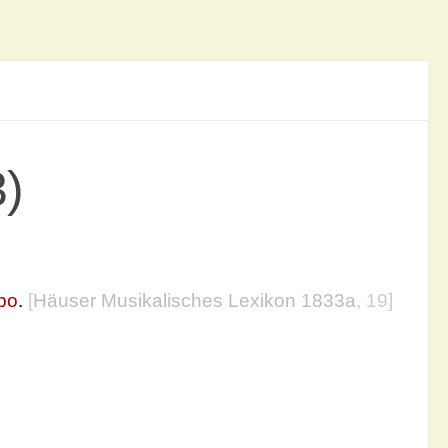
3)
po
.
[
Häuser Musikalisches Lexikon 1833a
, 19]