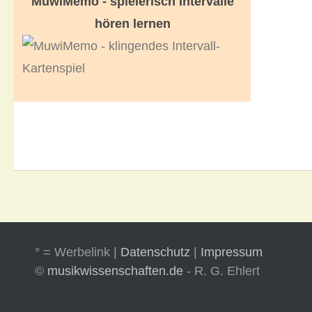
MuwiMemo - spielerisch Intervalle
hören lernen
° = Werbelink |
Datenschutz
|
Impressum
©
musikwissenschaften.de
- R. G. Ehlert