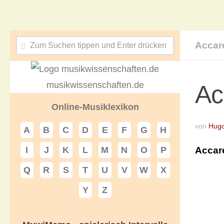
Accar
musikwissenschaften.de
Ac
Online-Musiklexikon
von
Hug
A
B
C
D
E
F
G
H
Accar
I
J
K
L
M
N
O
P
Q
R
S
T
U
V
W
X
Y
Z