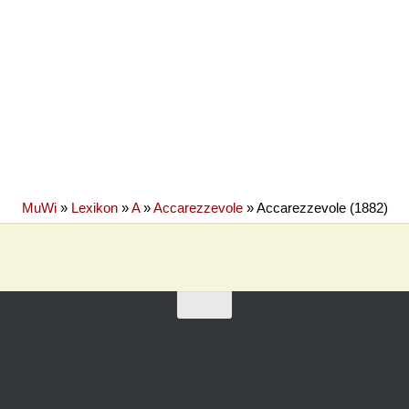
MuWi
»
Lexikon
»
A
»
Accarezzevole
»
Accarezzevole (1882)