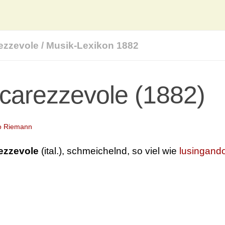
ezzevole
/
Musik-Lexikon 1882
carezzevole (1882)
o Riemann
ezzevole
(ital.), schmeichelnd, so viel wie
lusingand