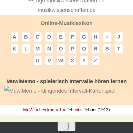
musikwissenschaften.de
Online-Musiklexikon
A
B
C
D
E
F
G
H
I
J
K
L
M
N
O
P
Q
R
S
T
U
V
W
X
Y
Z
MuwiMemo - spielerisch Intervalle hören lernen
MuWi
»
Lexikon
»
T
»
Tebuni
»
Tebuni (1913)