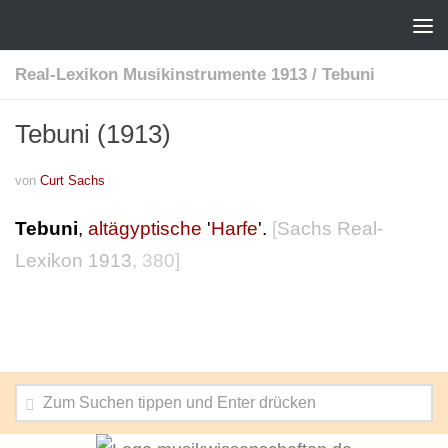
Real-Lexikon Musikinstrumente 1913
/
Tebuni
Tebuni (1913)
von
Curt Sachs
Tebuni
,
altägyptische
'
Harfe
'.
[
Sachs Real-
Lexikon 1913
, 380]