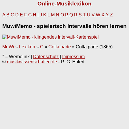
Online-Musiklexikon
A
B
C
D
E
F
G
H
I
J
K
L
M
N
O
P
Q
R
S
T
U
V
W
X
Y
Z
MuwiMemo - spielerisch Intervalle hören lernen
MuWi
»
Lexikon
»
C
»
Colla parte
»
Colla parte (1865)
° = Werbelink |
Datenschutz
|
Impressum
©
musikwissenschaften.de
- R. G. Ehlert