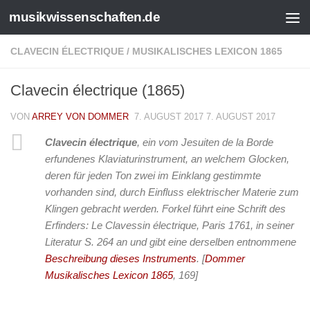
musikwissenschaften.de
CLAVECIN ÉLECTRIQUE
/
MUSIKALISCHES LEXICON 1865
Clavecin électrique (1865)
VON
ARREY VON DOMMER
7. AUGUST 2017
7. AUGUST 2017
Clavecin électrique
, ein vom Jesuiten de la Borde
erfundenes Klaviaturinstrument, an welchem Glocken,
deren für jeden Ton zwei im Einklang gestimmte
vorhanden sind, durch Einfluss elektrischer Materie zum
Klingen gebracht werden. Forkel führt eine Schrift des
Erfinders: Le Clavessin électrique, Paris 1761, in seiner
Literatur S. 264 an und gibt eine derselben entnommene
Beschreibung dieses Instruments
.
[
Dommer
Musikalisches Lexicon 1865
, 169]