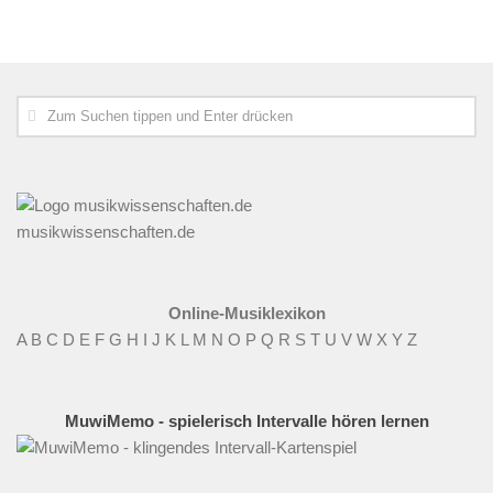
musikwissenschaften.de
Online-Musiklexikon
A
B
C
D
E
F
G
H
I
J
K
L
M
N
O
P
Q
R
S
T
U
V
W
X
Y
Z
MuwiMemo - spielerisch Intervalle hören lernen