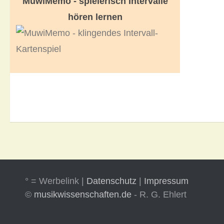
MuwiMemo - spielerisch Intervalle
hören lernen
° = Werbelink |
Datenschutz
|
Impressum
©
musikwissenschaften.de
- R. G. Ehlert